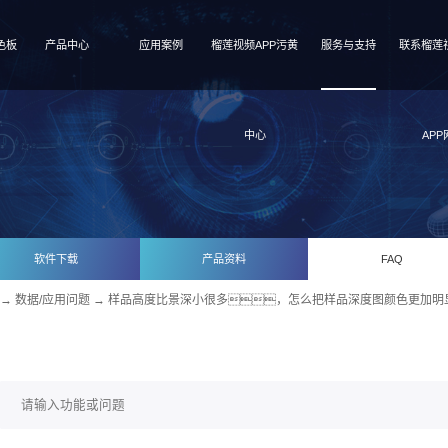
色板
产品中心
应用案例
榴莲视频APP污黄
服务与支持
联系榴莲
中心
APP
软件下载
产品资料
FAQ
→
数据/应用问题
→ 样品高度比景深小很多，怎么把样品深度图颜色更加明