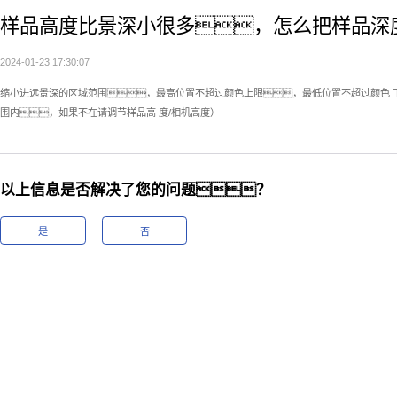
样品高度比景深小很多，怎么把样品深
2024-01-23 17:30:07
缩小进远景深的区域范围，最高位置不超过颜色上限，最低位置不超过颜色 下
围内，如果不在请调节样品高 度/相机高度）
以上信息是否解决了您的问题？
是
否