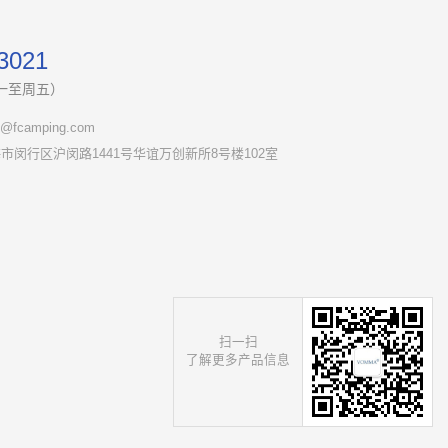
3021
（周一至周五）
fcamping.com
市闵行区沪闵路1441号华谊万创新所8号楼102室
扫一扫
了解更多产品信息