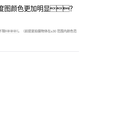
度图颜色更加明显？
限。（前提是拍摄物体在±30 范围内颜色范